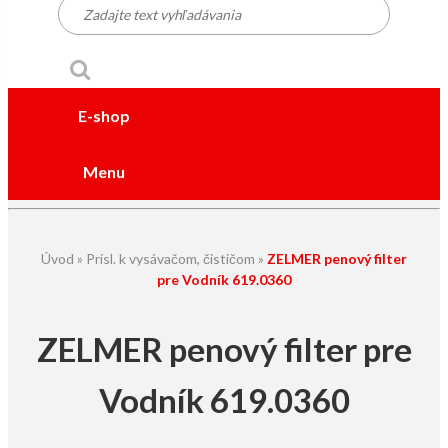
E-shop
Menu
Úvod
»
Prísl. k vysávačom, čističom
»
ZELMER penový filter
pre Vodník 619.0360
ZELMER penový filter pre
Vodník 619.0360