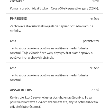
csrftoken
1 rok
Pomáha predchádzať útokom Cross-Site Request Forgery (CSRF).
PHPSESSID
relácie
Zachováva stav užívateľskej relácie naprieč požiadavkami na
stránky.
rc::a
persistentní
Tento súbor cookie sa používa na rozlíšenie medzi ľuďmi a
robotmi. To je výhodné pre web, aby vytvárať platné správy o
používaní ich webových stránok.
rc::c
relácie
Tento súbor cookie sa používa na rozlíšenie medzi ľuďmi a
robotmi.
AWSALBCORS
6 dnů
Registruje, ktorý server-cluster obsluhuje návštevníka. To sa
používa v kontexte s vyrovnávaním záťaže, aby sa optimalizovala
užívateľská skúsenosť.