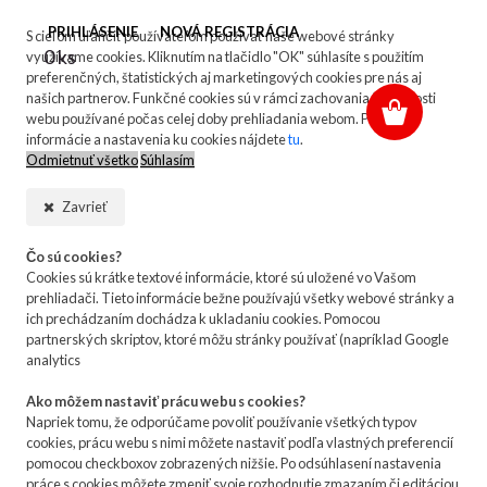
PRIHLÁSENIE
NOVÁ REGISTRÁCIA
S cieľom uľahčiť používateľom používať naše webové stránky
0 ks
využívame cookies. Kliknutím na tlačidlo "OK" súhlasíte s použitím
preferenčných, štatistických aj marketingových cookies pre nás aj
našich partnerov. Funkčné cookies sú v rámci zachovania funkčnosti
webu používané počas celej doby prehliadania webom. Podrobné
informácie a nastavenia ku cookies nájdete
tu
.
Odmietnuť všetko
Súhlasím
Zavrieť
Čo sú cookies?
Cookies sú krátke textové informácie, ktoré sú uložené vo Vašom
prehliadači. Tieto informácie bežne používajú všetky webové stránky a
ich prechádzaním dochádza k ukladaniu cookies. Pomocou
partnerských skriptov, ktoré môžu stránky používať (napríklad Google
analytics
Ako môžem nastaviť prácu webu s cookies?
Napriek tomu, že odporúčame povoliť používanie všetkých typov
cookies, prácu webu s nimi môžete nastaviť podľa vlastných preferencií
pomocou checkboxov zobrazených nižšie. Po odsúhlasení nastavenia
práce s cookies môžete zmeniť svoje rozhodnutie zmazaním či editáciou