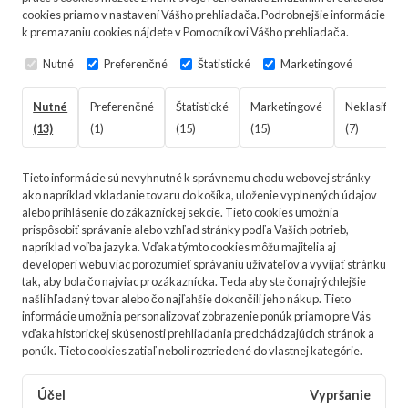
cookies priamo v nastavení Vášho prehliadača. Podrobnejšie informácie
k premazaniu cookies nájdete v Pomocníkovi Vášho prehliadača.
Nutné
Preferenčné
Štatistické
Marketingové
Nutné
Preferenčné
Štatistické
Marketingové
Neklasifiko
(13)
(1)
(15)
(15)
(7)
Tieto informácie sú nevyhnutné k správnemu chodu webovej stránky
ako napríklad vkladanie tovaru do košíka, uloženie vyplnených údajov
alebo prihlásenie do zákazníckej sekcie.
Tieto cookies umožnia
prispôsobiť správanie alebo vzhľad stránky podľa Vašich potrieb,
napríklad voľba jazyka.
Vďaka týmto cookies môžu majitelia aj
developeri webu viac porozumieť správaniu užívateľov a vyvijať stránku
tak, aby bola čo najviac prozákaznícka. Teda aby ste čo najrýchlejšie
našli hľadaný tovar alebo čo najľahšie dokončili jeho nákup.
Tieto
informácie umožnia personalizovať zobrazenie ponúk priamo pre Vás
vďaka historickej skúsenosti prehliadania predchádzajúcich stránok a
ponúk.
Tieto cookies zatiaľ neboli roztriedené do vlastnej kategórie.
Účel
Vypršanie