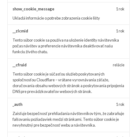
show_cookie_message
1 rok
Ukladá informácie o potrebe zobrazenia cookie lišty
__zlcmid
1 rok
Tento súbor cookie sa používa na uloženie identity návštevníka
počas návštev a preferencie návštevníka deaktivovať našu
funkciu živého chatu.
__cfruid
relácie
Tento súbor cookie je súčasťou služieb poskytovaných
spoločnosťou Cloudflare – vrátane vyrovnávania záťaže,
doručovania obsahu webových stránok a poskytovania pripojenia
DNS pre prevádzkovateľov webových stránok.
_auth
1 rok
Zaisťuje bezpečnosť prehliadania návštevníkov tým, že zabraňuje
falšovaniu požiadaviek medzi stránkami. Tento súbor cookie je
nevyhnutný pre bezpečnosť webu a návštevníka.