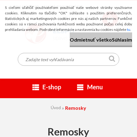
PRIHLÁSENIE
NOVÁ REGISTRÁCIA
S cieľom uľahčiť používateľom používať naše webové stránky využívame
cookies. Kliknutím na tlačidlo "OK" súhlasíte s použitím preferenčných,
štatistických aj marketingových cookies pre nás aj našich partnerov. Funkčné
cookies sú v rámci zachovania funkčnosti webu používané počas celej doby
prehliadania webom. Podrobné informácie a nastavenia ku cookies nájdete
tu
.
Odmietnuť všetko
Súhlasím
E-shop
Menu
Úvod
»
Remosky
Remosky