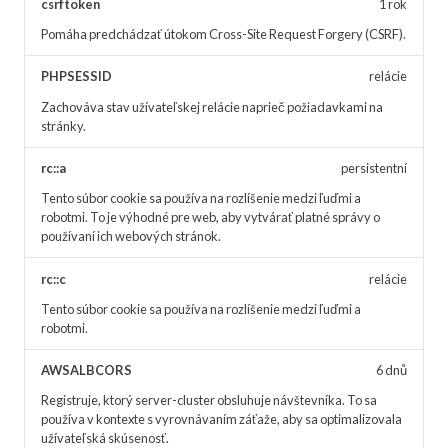
csrftoken
1 rok
Pomáha predchádzať útokom Cross-Site Request Forgery (CSRF).
PHPSESSID
relácie
Zachováva stav užívateľskej relácie naprieč požiadavkami na
stránky.
rc::a
persistentní
Tento súbor cookie sa používa na rozlíšenie medzi ľuďmi a
robotmi. To je výhodné pre web, aby vytvárať platné správy o
používaní ich webových stránok.
rc::c
relácie
Tento súbor cookie sa používa na rozlíšenie medzi ľuďmi a
robotmi.
AWSALBCORS
6 dnů
Registruje, ktorý server-cluster obsluhuje návštevníka. To sa
používa v kontexte s vyrovnávaním záťaže, aby sa optimalizovala
užívateľská skúsenosť.