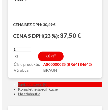
CENA
BEZ DPH:
30,49 €
37,50 €
CENA
S DPH(23 %):
ks
Číslo produktu:
AS00000035 (BR64184642)
Výrobca:
BRAUN
Súvisiaci tovar (0)
Kompletné špecifikácie
Na stiahnutie