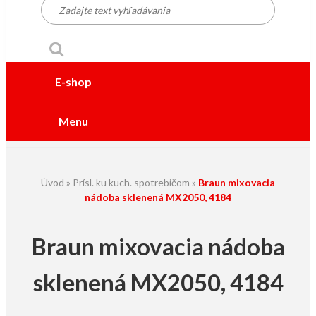
E-shop
Menu
Úvod
»
Prísl. ku kuch. spotrebičom
»
Braun mixovacia
nádoba sklenená MX2050, 4184
Braun mixovacia nádoba
sklenená MX2050, 4184