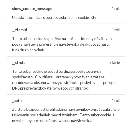
show_cookie_message
1 rok
Ukladá informácie o potrebe zobrazenia cookie lišty
__zlcmid
1 rok
Tento súbor cookie sa používa na uloženie identity návštevníka
počas návštev a preferencie návštevníka deaktivovať našu
funkciu živého chatu.
__cfruid
relácie
Tento súbor cookie je súčasťou služieb poskytovaných
spoločnosťou Cloudflare – vrátane vyrovnávania záťaže,
doručovania obsahu webových stránok a poskytovania pripojenia
DNS pre prevádzkovateľov webových stránok.
_auth
1 rok
Zaisťuje bezpečnosť prehliadania návštevníkov tým, že zabraňuje
falšovaniu požiadaviek medzi stránkami. Tento súbor cookie je
nevyhnutný pre bezpečnosť webu a návštevníka.