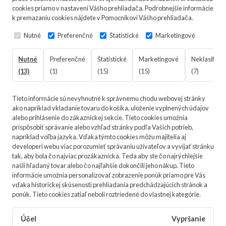
cookies priamo v nastavení Vášho prehliadača. Podrobnejšie informácie
k premazaniu cookies nájdete v Pomocníkovi Vášho prehliadača.
Nutné
Preferenčné
Štatistické
Marketingové
Nutné
Preferenčné
Štatistické
Marketingové
Neklasifiko
(13)
(1)
(15)
(15)
(7)
Tieto informácie sú nevyhnutné k správnemu chodu webovej stránky
ako napríklad vkladanie tovaru do košíka, uloženie vyplnených údajov
alebo prihlásenie do zákazníckej sekcie.
Tieto cookies umožnia
prispôsobiť správanie alebo vzhľad stránky podľa Vašich potrieb,
napríklad voľba jazyka.
Vďaka týmto cookies môžu majitelia aj
developeri webu viac porozumieť správaniu užívateľov a vyvijať stránku
tak, aby bola čo najviac prozákaznícka. Teda aby ste čo najrýchlejšie
našli hľadaný tovar alebo čo najľahšie dokončili jeho nákup.
Tieto
informácie umožnia personalizovať zobrazenie ponúk priamo pre Vás
vďaka historickej skúsenosti prehliadania predchádzajúcich stránok a
ponúk.
Tieto cookies zatiaľ neboli roztriedené do vlastnej kategórie.
Účel
Vypršanie