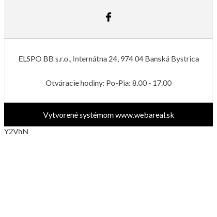
ELSPO BB s.r.o., Internátna 24, 974 04 Banská Bystrica
Otváracie hodiny: Po-Pia: 8.00 - 17.00
Vytvorené systémom
www.webareal.sk
Y2VhN