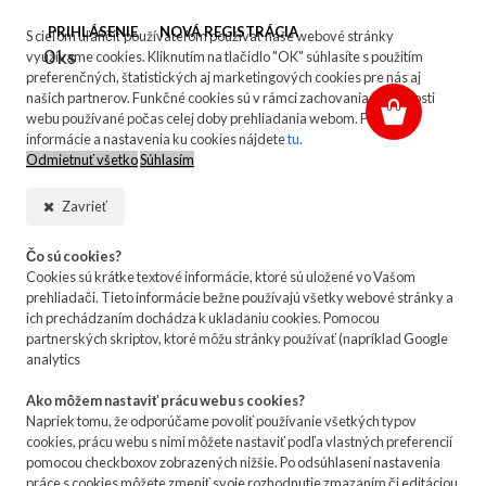
PRIHLÁSENIE
NOVÁ REGISTRÁCIA
S cieľom uľahčiť používateľom používať naše webové stránky
0 ks
využívame cookies. Kliknutím na tlačidlo "OK" súhlasíte s použitím
preferenčných, štatistických aj marketingových cookies pre nás aj
našich partnerov. Funkčné cookies sú v rámci zachovania funkčnosti
webu používané počas celej doby prehliadania webom. Podrobné
informácie a nastavenia ku cookies nájdete
tu
.
Odmietnuť všetko
Súhlasím
Zavrieť
Čo sú cookies?
Cookies sú krátke textové informácie, ktoré sú uložené vo Vašom
prehliadači. Tieto informácie bežne používajú všetky webové stránky a
ich prechádzaním dochádza k ukladaniu cookies. Pomocou
partnerských skriptov, ktoré môžu stránky používať (napríklad Google
analytics
Ako môžem nastaviť prácu webu s cookies?
Napriek tomu, že odporúčame povoliť používanie všetkých typov
cookies, prácu webu s nimi môžete nastaviť podľa vlastných preferencií
pomocou checkboxov zobrazených nižšie. Po odsúhlasení nastavenia
práce s cookies môžete zmeniť svoje rozhodnutie zmazaním či editáciou